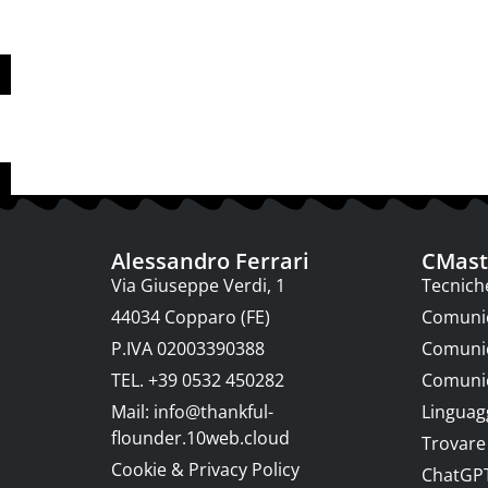
Alessandro Ferrari
CMaste
Via Giuseppe Verdi, 1
Tecnich
44034 Copparo (FE)
Comunic
P.IVA 02003390388
Comunic
TEL. +39 0532 450282
Comunic
Mail:
info@thankful-
Linguag
flounder.10web.cloud
Trovare 
Cookie & Privacy Policy
ChatGP