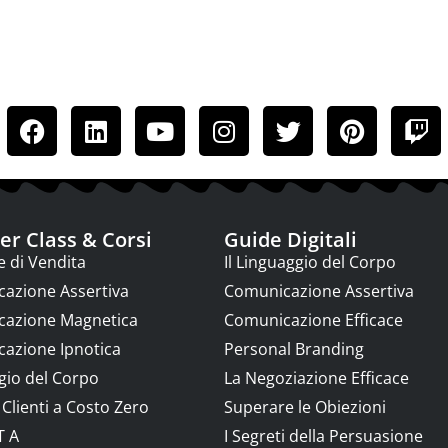
RIMANIAMO IN CONTATTO
r Class & Corsi
Guide Digitali
e di Vendita
Il Linguaggio del Corpo
azione Assertiva
Comunicazione Assertiva
azione Magnetica
Comunicazione Efficace
azione Ipnotica
Personal Branding
gio del Corpo
La Negoziazione Efficace
Clienti a Costo Zero
Superare le Obiezioni
T A
I Segreti della Persuasione