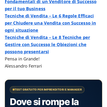
Fondamentali di un Venditore di Successo
per il tuo Business
Tecniche di Vendita – Le 6 Regole Efficaci
per Chiudere una Vendita con Successo in
ogni situazione
Tecniche di Vendita – Le 8 Tecniche per
Gestire con Successo le Obiezioni che
possono presentarsi
Pensa in Grande!
Alessandro Ferrari
TEST GRATUITO PER IMPRENDITORI E MANAGER
Dove si rompe la