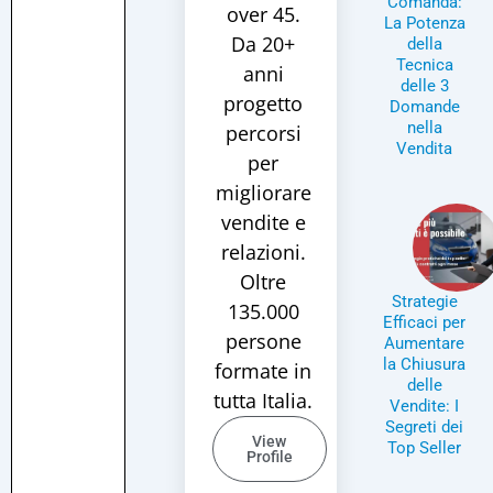
Comanda:
over 45.
La Potenza
Da 20+
della
Tecnica
anni
delle 3
progetto
Domande
nella
percorsi
Vendita
per
migliorare
vendite e
relazioni.
Oltre
Strategie
135.000
Efficaci per
persone
Aumentare
la Chiusura
formate in
delle
tutta Italia.
Vendite: I
Segreti dei
View
Top Seller
Profile