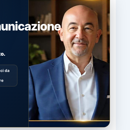
municazione
to.
ci da
re