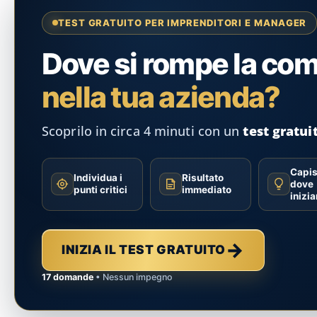
TEST GRATUITO PER IMPRENDITORI E MANAGER
Dove si rompe la co
nella tua azienda?
Scoprilo in circa 4 minuti con un
test gratui
Capis
Individua i
Risultato
dove
punti critici
immediato
inizia
→
INIZIA IL TEST GRATUITO
17 domande
• Nessun impegno