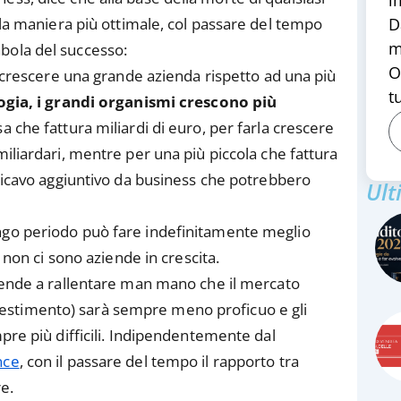
i
ella maniera più ottimale, col passare del tempo
D
m
bola del successo:
O
far crescere una grande azienda rispetto ad una più
tu
ogia, i grandi organismi crescono più
a che fattura miliardi di euro, per farla crescere
iliardari, mentre per una più piccola che fattura
ricavo aggiuntivo da business che potrebbero
Ult
ngo periodo può fare indefinitamente meglio
 non ci sono aziende in crescita.
tende a rallentare man mano che il mercato
investimento) sarà sempre meno proficuo e gli
pre più difficili. Indipendentemente dal
nce
, con il passare del tempo il rapporto tra
re.