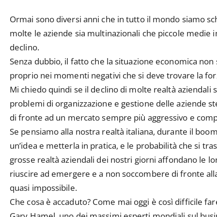
Ormai sono diversi anni che in tutto il mondo siamo sch
molte le aziende sia multinazionali che piccole medie 
declino.
Senza dubbio, il fatto che la situazione economica non s
proprio nei momenti negativi che si deve trovare la forz
Mi chiedo quindi se il declino di molte realtà aziendali s
problemi di organizzazione e gestione delle aziende ste
di fronte ad un mercato sempre più aggressivo e compe
Se pensiamo alla nostra realtà italiana, durante il bo
un’idea e metterla in pratica, e le probabilità che si t
grosse realtà aziendali dei nostri giorni affondano le lo
riuscire ad emergere e a non soccombere di fronte all
quasi impossibile.
Che cosa è accaduto? Come mai oggi è così difficile far
Gary Hamel, uno dei massimi esperti mondiali sul busine