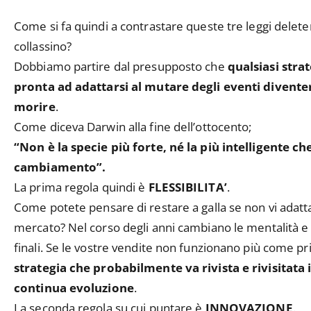
Come si fa quindi a contrastare queste tre leggi delete
collassino?
Dobbiamo partire dal presupposto che
qualsiasi stra
pronta ad adattarsi al mutare degli eventi divente
morire
.
Come diceva Darwin alla fine dell’ottocento;
“Non è la specie più forte, né la più intelligente ch
cambiamento”.
La prima regola quindi è
FLESSIBILITA’
.
Come potete pensare di restare a galla se non vi adatt
mercato? Nel corso degli anni cambiano le mentalità e
finali. Se le vostre vendite non funzionano più come pri
strategia che probabilmente va rivista e rivisitata
continua evoluzione
.
La seconda regola su cui puntare è
INNOVAZIONE
.