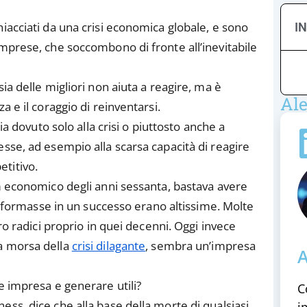
iacciati da una crisi economica globale, e sono
I
imprese, che soccombono di fronte all’inevitabile
ia delle migliori non aiuta a reagire, ma è
Ale
a e il coraggio di reinventarsi.
ia dovuto solo alla crisi o piuttosto anche a
sse, ad esempio alla scarsa capacità di reagire
titivo.
om economico degli anni sessanta, bastava avere
rasformasse in un successo erano altissime. Molte
ro radici proprio in quei decenni. Oggi invece
a morsa della
crisi dilagante
, sembra un’impresa
A
e impresa e generare utili?
C
ss, dice che alla base della morte di qualsiasi