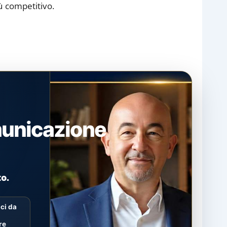
ù competitivo.
municazione
to.
ci da
re