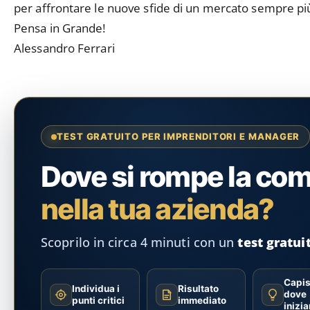
per affrontare le nuove sfide di un mercato sempre pi
Pensa in Grande!
Alessandro Ferrari
TEST GRATUITO PER IMPRENDITORI E MANAGER
Dove si rompe la co
nella tua azienda?
Scoprilo in circa 4 minuti con un
test gratui
Capis
Individua i
Risultato
dove
punti critici
immediato
inizia