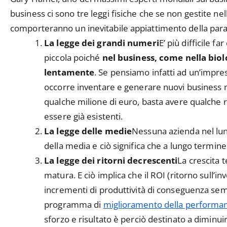
business ci sono tre leggi fisiche che se non gestite n
comporteranno un inevitabile appiattimento della para
La legge dei grandi numeri
E’ più difficile 
piccola poiché
nel business, come nella biol
lentamente
. Se pensiamo infatti ad un’impres
occorre inventare e generare nuovi business m
qualche milione di euro, basta avere qualche 
essere già esistenti.
La legge delle medie
Nessuna azienda nel lu
della media e ciò significa che a lungo termine
La legge dei ritorni decrescenti
La crescita 
matura. E ciò implica che il ROI (ritorno sull’
incrementi di produttività di conseguenza sem
programma di
miglioramento della performa
sforzo e risultato è perciò destinato a diminui