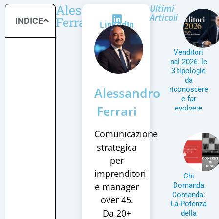
Alessandro
Ultimi
Articoli
Ferrari
INDICE
LinkedIn
Venditori
nel 2026: le
3 tipologie
da
Alessandro
riconoscere
e far
Ferrari
evolvere
Comunicazione
strategica
per
imprenditori
Chi
e manager
Domanda
Comanda:
over 45.
La Potenza
Da 20+
della