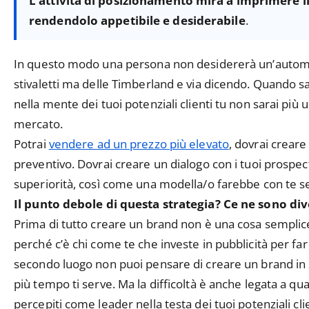
L’attività di posizionamento mira a imprimere i
rendendolo appetibile e desiderabile
.
In questo modo una persona non desidererà un’autom
stivaletti ma delle Timberland e via dicendo. Quando sa
nella mente dei tuoi potenziali clienti tu non sarai più u
mercato.
Potrai
vendere ad un prezzo più elevato
, dovrai creare
preventivo. Dovrai creare un dialogo con i tuoi prospec
superiorità, così come una modella/o farebbe con te se 
Il punto debole di questa strategia? Ce ne sono div
Prima di tutto creare un brand non è una cosa semplic
perché c’è chi come te che investe in pubblicità per far
secondo luogo non puoi pensare di creare un brand in 2
più tempo ti serve. Ma la difficoltà è anche legata a qua
percepiti come leader nella testa dei tuoi potenziali cl