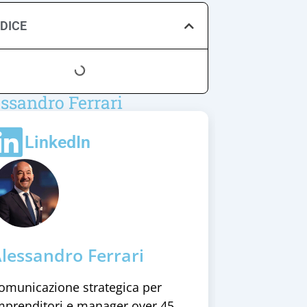
NDICE
ssandro Ferrari
LinkedIn
lessandro Ferrari
omunicazione strategica per
mprenditori e manager over 45.