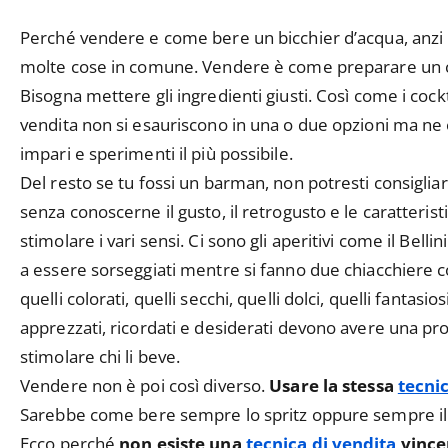
Perché vendere e come bere un bicchier d’acqua, anzi u
molte cose in comune. Vendere è come preparare un c
Bisogna mettere gli ingredienti giusti. Così come i cockt
vendita non si esauriscono in una o due opzioni ma ne e
impari e sperimenti il più possibile.
Del resto se tu fossi un barman, non potresti consiglia
senza conoscerne il gusto, il retrogusto e le caratteri
stimolare i vari sensi. Ci sono gli aperitivi come il Bellin
a essere sorseggiati mentre si fanno due chiacchiere con
quelli colorati, quelli secchi, quelli dolci, quelli fantasio
apprezzati, ricordati e desiderati devono avere una pro
stimolare chi li beve.
Vendere non è poi così diverso.
Usare la stessa
tecni
Sarebbe come bere sempre lo spritz oppure sempre il g
Ecco perché
non esiste una
tecnica di vendita
vince