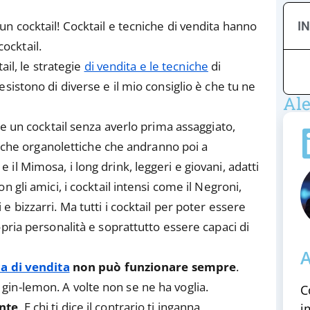
n cocktail! Cocktail e tecniche di vendita hanno
I
ocktail.
ail, le strategie
di vendita e le tecniche
di
sistono di diverse e il mio consiglio è che tu ne
Ale
re un cocktail senza averlo prima assaggiato,
stiche organolettiche che andranno poi a
i e il Mimosa, i long drink, leggeri e giovani, adatti
 gli amici, i cocktail intensi come il Negroni,
si e bizzarri. Ma tutti i cocktail per poter essere
pria personalità e soprattutto essere capaci di
A
ca di vendita
non può funzionare sempre
.
in-lemon. A volte non se ne ha voglia.
C
nte
. E chi ti dice il contrario ti inganna
i