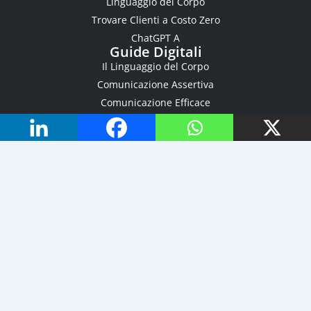
Linguaggio del Corpo
Trovare Clienti a Costo Zero
ChatGPT A
Guide Digitali
Il Linguaggio del Corpo
Comunicazione Assertiva
Comunicazione Efficace
Personal Branding
La Negoziazione Efficace
Superare le Obiezioni
I Segreti della Persuasione
Ripartire da Zero a 50 anni
Buyer's Personas per Aziende
Risorse
Chi Sono
Academy
Supporto e Aiuto
Business Check