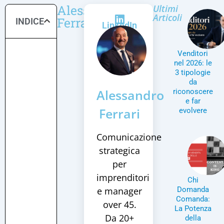
Alessandro
Ultimi
Articoli
Ferrari
INDICE
LinkedIn
Venditori
nel 2026: le
3 tipologie
da
Alessandro
riconoscere
e far
Ferrari
evolvere
Comunicazione
strategica
per
imprenditori
Chi
e manager
Domanda
Comanda:
over 45.
La Potenza
Da 20+
della