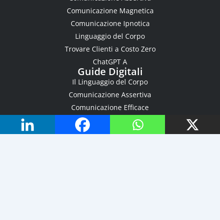
Comunicazione Magnetica
Comunicazione Ipnotica
Linguaggio del Corpo
Trovare Clienti a Costo Zero
ChatGPT A
Guide Digitali
Il Linguaggio del Corpo
Comunicazione Assertiva
Comunicazione Efficace
Personal Branding
La Negoziazione Efficace
Superare le Obiezioni
I Segreti della Persuasione
Ripartire da Zero a 50 anni
Buyer's Personas per Aziende
Risorse
Chi Sono
Academy